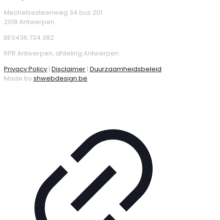
Mechelsesteenweg 34 bus 201
2018 Antwerpen
BE0436.734.382
RPR Antwerpen, afdeling Antwerpen
Privacy Policy
|
Disclaimer
|
Duurzaamheidsbeleid
Made by
shwebdesign.be