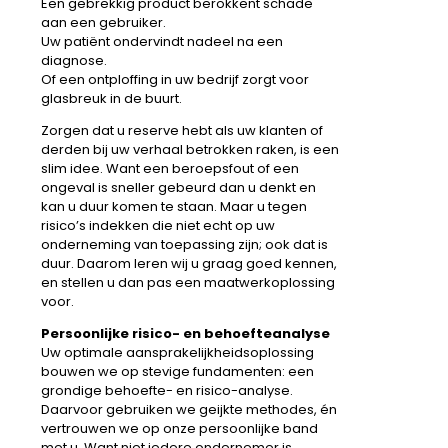
Een gebrekkig product berokkent schade
aan een gebruiker.
Uw patiënt ondervindt nadeel na een
diagnose.
Of een ontploffing in uw bedrijf zorgt voor
glasbreuk in de buurt.
Zorgen dat u reserve hebt als uw klanten of
derden bij uw verhaal betrokken raken, is een
slim idee. Want een beroepsfout of een
ongeval is sneller gebeurd dan u denkt en
kan u duur komen te staan. Maar u tegen
risico’s indekken die niet echt op uw
onderneming van toepassing zijn; ook dat is
duur. Daarom leren wij u graag goed kennen,
en stellen u dan pas een maatwerkoplossing
voor.
Persoonlijke risico- en behoefteanalyse
Uw optimale aansprakelijkheidsoplossing
bouwen we op stevige fundamenten: een
grondige behoefte- en risico-analyse.
Daarvoor gebruiken we geijkte methodes, én
vertrouwen we op onze persoonlijke band
met u. Want niet iedere ondernemer is