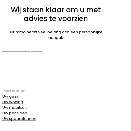
Wij staan klaar om u met
advies te voorzien
Jurimmo hecht veel belang aan een persoonlijke
aanpak
Maak een afspraak
Veelgestelde vragen
Bel 03/230 68 84
Particulier
Uw gezin
Uw woning
Uw mobiliteit
Uw pensioen
Uw spaarplannen