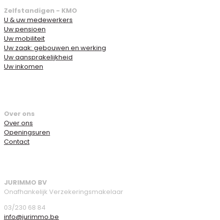
Zelfstandigen - KMO
U & uw medewerkers
Uw pensioen
Uw mobiliteit
Uw zaak: gebouwen en werking
Uw aansprakelijkheid
Uw inkomen
Over ons
Over ons
Openingsuren
Contact
JURIMMO BV
Onafhankelijk Verzekeringsmakelaar
03/230 68 84
info@jurimmo.be