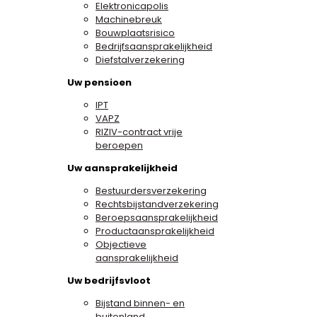
Elektronicapolis
Machinebreuk
Bouwplaatsrisico
Bedrijfsaansprakelijkheid
Diefstalverzekering
Uw pensioen
IPT
VAPZ
RIZIV-contract vrije
beroepen
Uw aansprakelijkheid
Bestuurdersverzekering
Rechtsbijstandverzekering
Beroepsaansprakelijkheid
Productaansprakelijkheid
Objectieve
aansprakelijkheid
Uw bedrijfsvloot
Bijstand binnen- en
buitenland